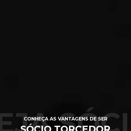
EJA SÓC
CONHEÇA AS VANTAGENS DE SER
SÓCIO TORCEDOR