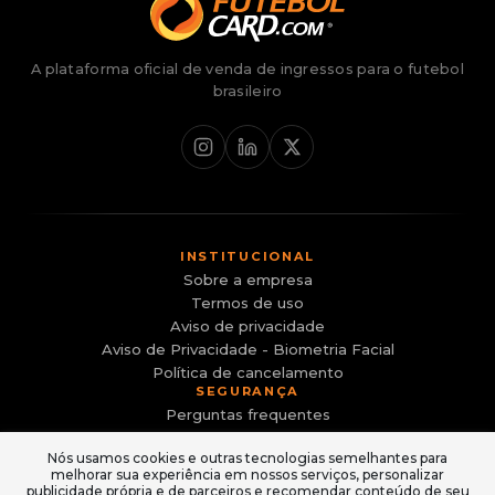
A plataforma oficial de venda de ingressos para o futebol
brasileiro
INSTITUCIONAL
Sobre a empresa
Termos de uso
Aviso de privacidade
Aviso de Privacidade - Biometria Facial
Política de cancelamento
SEGURANÇA
Perguntas frequentes
Canal de Denúncias
Nós usamos cookies e outras tecnologias semelhantes para
Evite sites falsos e golpes
melhorar sua experiência em nossos serviços, personalizar
ACESSO
publicidade própria e de parceiros e recomendar conteúdo de seu